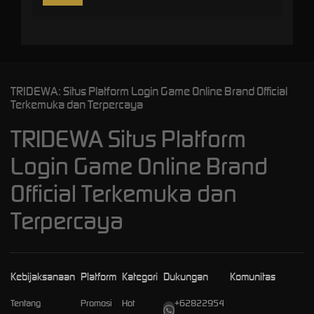
TRIDEWA: Situs Platform Login Game Online Brand Official
Terkemuka dan Terpercaya
TRIDEWA Situs Platform
Login Game Online Brand
Official Terkemuka dan
Terpercaya
Kebijaksanaan
Platform
Kategori
Dukungan
Komunitas
Tentang
Promosi
Hot
+62822954