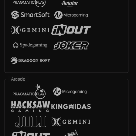
Arcade