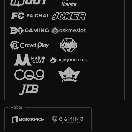
Poker