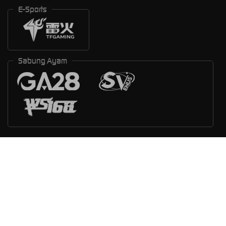
E-Sports
Sabung Ayam