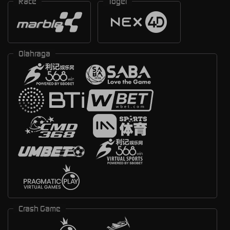
Race
Togel
Olahraga
Crash Game