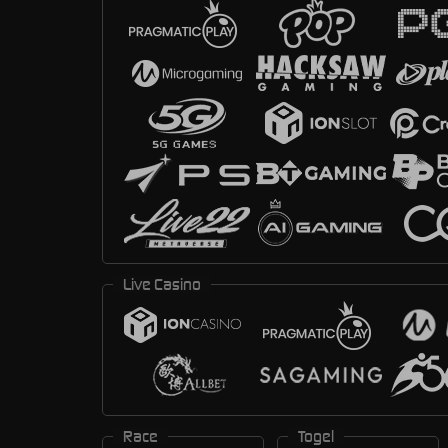
Live Casino
Race
Togel