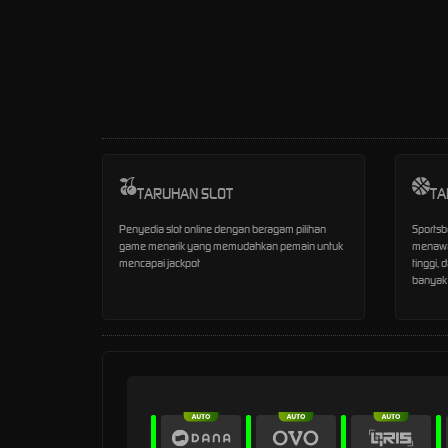
TARUHAN SLOT
TA
Penyedia slot online dengan beragam pilihan
Sportsb
game menarik yang memudahkan pemain untuk
menawar
mencapai jackpot
tinggi,
banyak 