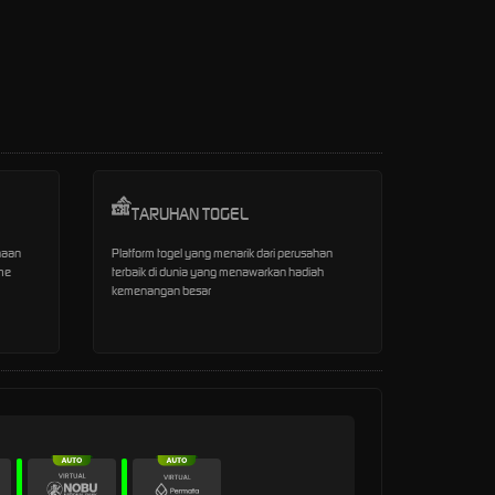
TARUHAN TOGEL
haan
Platform togel yang menarik dari perusahan
ame
terbaik di dunia yang menawarkan hadiah
kemenangan besar