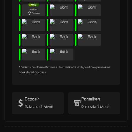
* Selama bank maintenance dan bank offline deposit dan penarikan
tidak dapat diproses
Deposit
Penarikan
Rata-rata 1 Menit
Rata-rata 1 Menit