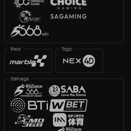
Race
Togel
Olahraga